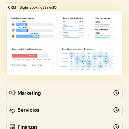
CRM
Bigin
Bookings
SalesIQ