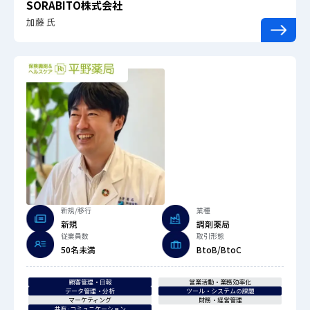
SORABITO株式会社
加藤 氏
新規/移行
業種
新規
調剤薬局
従業員数
取引形態
50名未満
BtoB/BtoC
顧客管理・日報
営業活動・業務効率化
データ管理・分析
ツール・システムの課題
マーケティング
財務・経営管理
共有·コミュニケーション