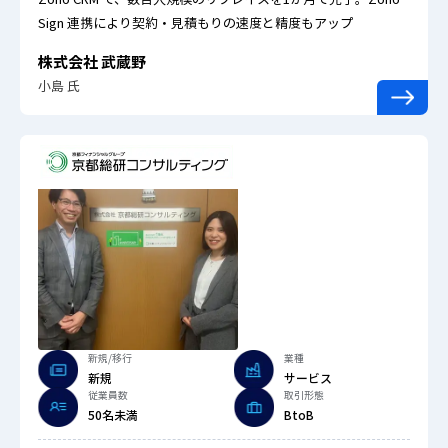
Sign 連携により契約・見積もりの速度と精度もアップ
株式会社 武蔵野
小島 氏
新規/移行
業種
新規
サービス
従業員数
取引形態
50名未満
BtoB