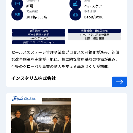
新規
ヘルスケア
従業員数
取引形態
201名-500名
BtoB/BtoC
顧客管理・日報
営業活動・業務効率化
データ管理・分析
ツール・システムの課題
マーケティング
財務・経営管理
共有·コミュニケーション
セールスのステージ管理や業務プロセスの可視化が進み、的確
な改善施策を実施が可能に。標準的な業務基盤の整備が進み、
今後のグローバル事業の拡大を支える基盤づくりが前進。
インスタリム株式会社