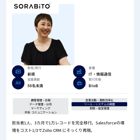
新規/移行
業種
新規
IT・情報通信
従業員数
取引形態
50名未満
BtoB
顧客管理・日報
営業活動・業務効率化
データ管理・分析
ツール・システムの課題
マーケティング
財務・経営管理
共有·コミュニケーション
担当者1人、3カ月で1万レコードを完全移行。Salesforceの環
境をコスト1/3でZoho CRM にそっくり再現。