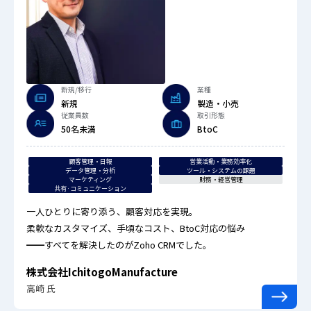
新規/移行
業種
新規
製造・小売
従業員数
取引形態
50名未満
BtoC
顧客管理・日報
営業活動・業務効率化
データ管理・分析
ツール・システムの課題
マーケティング
財務・経営管理
共有·コミュニケーション
一人ひとりに寄り添う、顧客対応を実現。
柔軟なカスタマイズ、手頃なコスト、BtoC対応の悩み
━━すべてを解決したのがZoho CRMでした。
株式会社IchitogoManufacture
高崎 氏