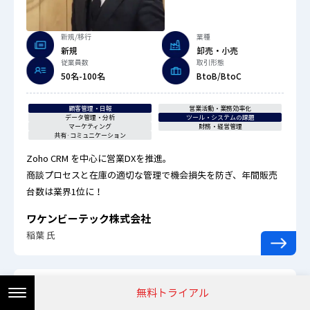
新規/移行
業種
新規
卸売・小売
従業員数
取引形態
50名-100名
BtoB/BtoC
顧客管理・日報
営業活動・業務効率化
データ管理・分析
ツール・システムの課題
マーケティング
財務・経営管理
共有·コミュニケーション
Zoho CRM を中心に営業DXを推進。
商談プロセスと在庫の適切な管理で機会損失を防ぎ、年間販売
台数は業界1位に！
ワケンビーテック株式会社
稲葉 氏
無料トライアル