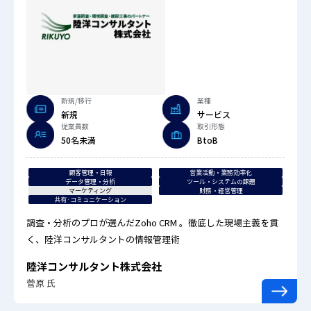
新規/移行
業種
新規
サービス
従業員数
取引形態
50名未満
BtoB
顧客管理・日報
営業活動・業務効率化
データ管理・分析
ツール・システムの課題
マーケティング
財務・経営管理
共有·コミュニケーション
調査・分析のプロが選んだZoho CRM 。徹底した現場主義を貫
く、陸洋コンサルタントの情報管理術
陸洋コンサルタント株式会社
菅原 氏