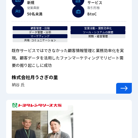
新規
サービス
従業員数
取引形態
50名未満
BtoC
顧客管理・日報
営業活動・業務効率化
データ管理・分析
ツール・システムの課題
マーケティング
財務・経営管理
共有·コミュニケーション
既存サービスではできなかった顧客情報管理と業務効率化を実
現。顧客データを活用したファンマーケティングでリピート需
要の掘り起こしに成功
株式会社月うさぎの里
納谷 氏