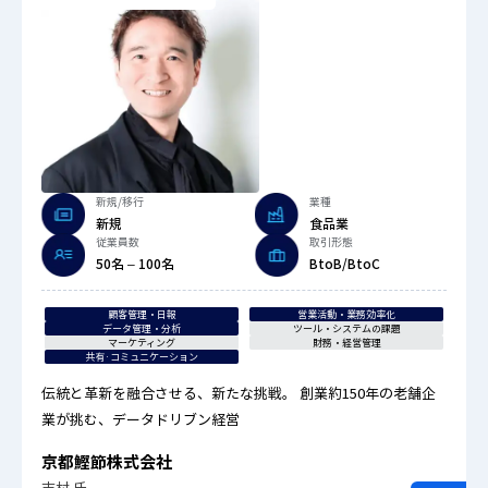
新規/移行
業種
新規
食品業
従業員数
取引形態
50名 – 100名
BtoB/BtoC
顧客管理・日報
営業活動・業務効率化
データ管理・分析
ツール・システムの課題
マーケティング
財務・経営管理
共有·コミュニケーション
伝統と革新を融合させる、新たな挑戦。 創業約150年の老舗企
業が挑む、データドリブン経営
京都鰹節株式会社
志村 氏