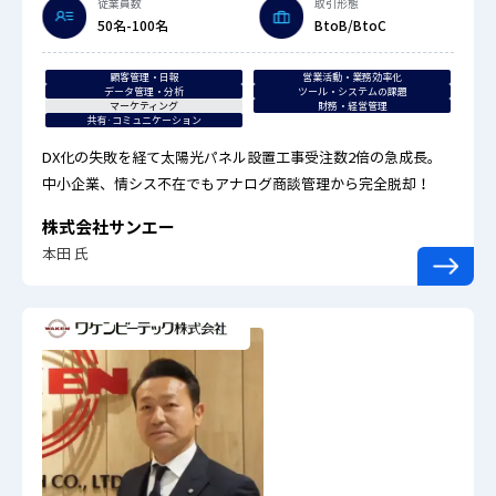
従業員数
取引形態
50名-100名
BtoB/BtoC
顧客管理・日報
営業活動・業務効率化
データ管理・分析
ツール・システムの課題
マーケティング
財務・経営管理
共有·コミュニケーション
DX化の失敗を経て太陽光パネル設置工事受注数2倍の急成長。
中小企業、情シス不在でもアナログ商談管理から完全脱却！
株式会社サンエー
本田 氏