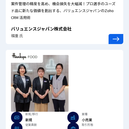
案件管理の精度を高め、機会損失を大幅減！プロ選手のユーズ
ド品に新たな価値を創出する、バリュエンスジャパンのZoho
CRM 活用術
バリュエンスジャパン株式会社
福重 氏
新規/移行
業種
新規
小売業
従業員数
取引形態