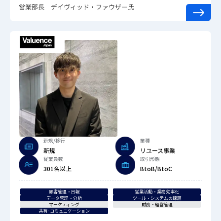
営業部長 デイヴィッド・ファウザー氏
新規/移行
業種
新規
リユース事業
従業員数
取引形態
301名以上
BtoB/BtoC
顧客管理・日報
営業活動・業務効率化
データ管理・分析
ツール・システムの課題
マーケティング
財務・経営管理
共有·コミュニケーション