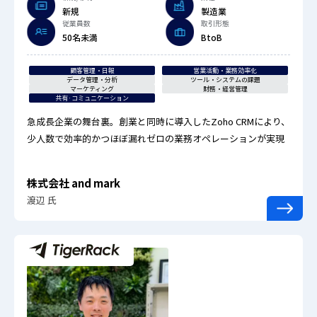
新規
製造業
従業員数
取引形態
50名未満
BtoB
顧客管理・日報
営業活動・業務効率化
データ管理・分析
ツール・システムの課題
マーケティング
財務・経営管理
共有·コミュニケーション
急成長企業の舞台裏。創業と同時に導入したZoho CRMにより、
少人数で効率的かつほぼ漏れゼロの業務オペレーションが実現
株式会社 and mark
渡辺 氏