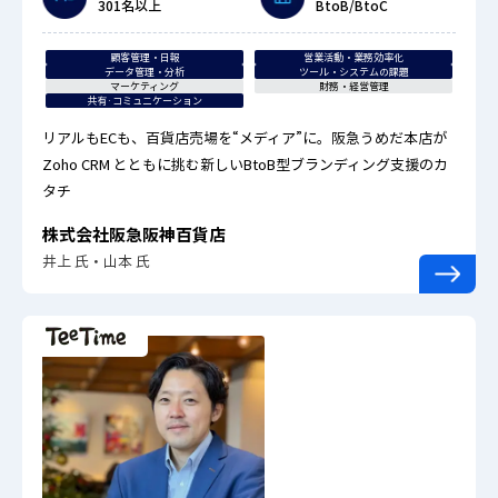
301名以上
BtoB/BtoC
顧客管理・日報
営業活動・業務効率化
データ管理・分析
ツール・システムの課題
マーケティング
財務・経営管理
共有·コミュニケーション
リアルもECも、百貨店売場を“メディア”に。阪急うめだ本店が
Zoho CRM とともに挑む新しいBtoB型ブランディング支援のカ
タチ
株式会社阪急阪神百貨店
井上 氏・山本 氏