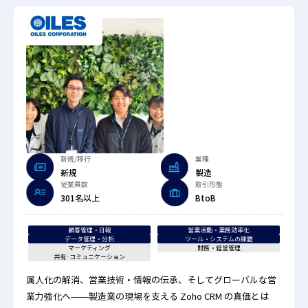
新規/移行
業種
新規
製造
従業員数
取引形態
301名以上
BtoB
顧客管理・日報
営業活動・業務効率化
データ管理・分析
ツール・システムの課題
マーケティング
財務・経営管理
共有·コミュニケーション
属人化の解消、営業技術・情報の伝承、そしてグローバルな営
業力強化へ——製造業の現場を支える Zoho CRM の真価とは