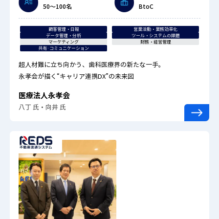
50〜100名
BtoC
顧客管理・日報
営業活動・業務効率化
データ管理・分析
ツール・システムの課題
マーケティング
財務・経営管理
共有·コミュニケーション
超人材難に立ち向かう、歯科医療界の新たな一手。
永孝会が描く“キャリア連携DX”の未来図
医療法人永孝会
八丁 氏・向井 氏