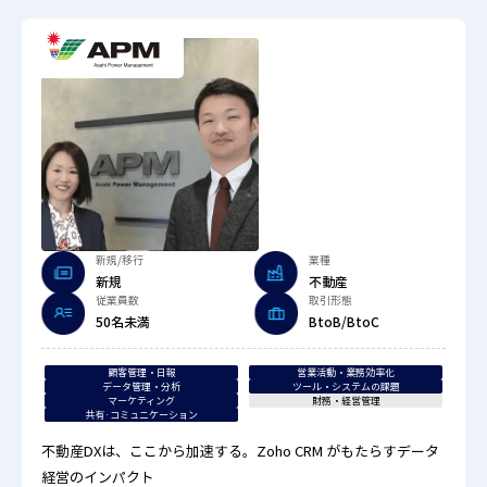
新規/移行
業種
新規
不動産
従業員数
取引形態
50名未満
BtoB/BtoC
顧客管理・日報
営業活動・業務効率化
データ管理・分析
ツール・システムの課題
マーケティング
財務・経営管理
共有·コミュニケーション
不動産DXは、ここから加速する。Zoho CRM がもたらすデータ
経営のインパクト