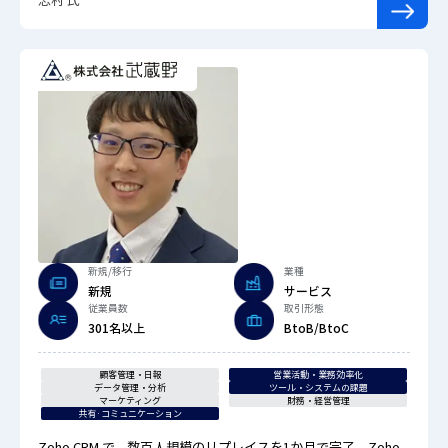
新規/移行
業種
新規
サービス
従業員数
取引形態
301名以上
BtoB/BtoC
顧客管理・日報
営業活動・業務効率化
データ管理・分析
ツール・システムの課題
マーケティング
財務・経営管理
共有·コミュニケーション
Zoho CRM で、数百人規模のリプレイスを1か月で完了。Zoho