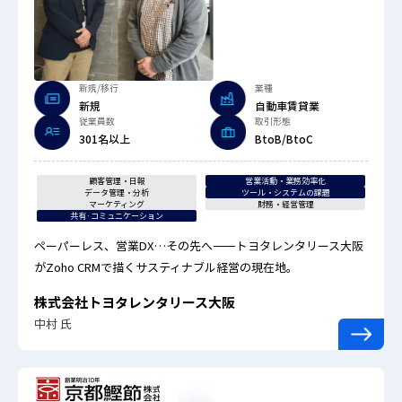
新規/移行
業種
新規
自動車賃貸業
従業員数
取引形態
301名以上
BtoB/BtoC
顧客管理・日報
営業活動・業務効率化
データ管理・分析
ツール・システムの課題
マーケティング
財務・経営管理
共有·コミュニケーション
ペーパーレス、営業DX…その先へ――トヨタレンタリース大阪
がZoho CRMで描くサスティナブル経営の現在地。
株式会社トヨタレンタリース大阪
中村 氏