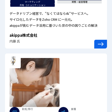
マーケティング
財務・経営管理
共有·コミュニケーション
データドリブン経営で、"なくてはならぬ"サービスへ。
サイロ化したデータをZoho CRM に一元化。
akippaが挑むデータ活用に基づいた世の中の困りごとの解決
akippa株式会社
内藤 氏
新規/移行
業種