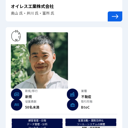
オイレス工業株式会社
奥山 氏・井川 氏・富所 氏
新規/移行
業種
新規
不動産
従業員数
取引形態
50名未満
BtoC
顧客管理・日報
営業活動・業務効率化
データ管理・分析
ツール・システムの課題
マーケティング
財務・経営管理