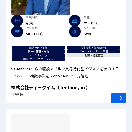
新規/移行
業種
新規
サービス
従業員数
取引形態
50〜100名
BtoC
顧客管理・日報
営業活動・業務効率化
データ管理・分析
ツール・システムの課題
マーケティング
財務・経営管理
共有·コミュニケーション
Salesforceからの転換でゴルフ業界特化型ビジネスを次のステ
ージへ――複数事業を Zoho CRM で一元管理
株式会社ティータイム（Teetime,Inc）
平野 氏