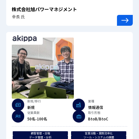
株式会社旭パワーマネジメント
幸長 氏
新規/移行
業種
新規
情報通信
従業員数
取引形態
50名-100名
BtoB/BtoC
顧客管理・日報
営業活動・業務効率化
データ管理・分析
ツール・システムの課題