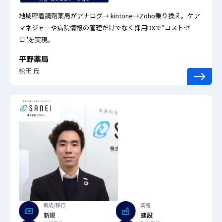
地域密着調剤薬局がアナログ→ kintone→Zoho乗り換え。ケア
マネジャーや病院情報の管理だけでなく採用DXで"コストゼ
ロ"を実現。
平野薬局
松田 氏
新規/移行
業種
新規
建設