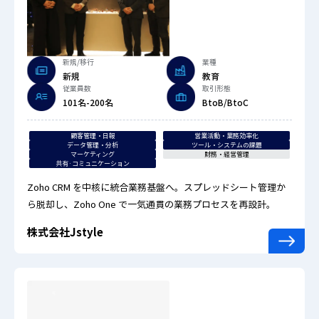
新規/移行
業種
新規
教育
従業員数
取引形態
101名-200名
BtoB/BtoC
顧客管理・日報
営業活動・業務効率化
データ管理・分析
ツール・システムの課題
マーケティング
財務・経営管理
共有·コミュニケーション
Zoho CRM を中核に統合業務基盤へ。スプレッドシート管理か
ら脱却し、Zoho One で一気通貫の業務プロセスを再設計。
株式会社Jstyle