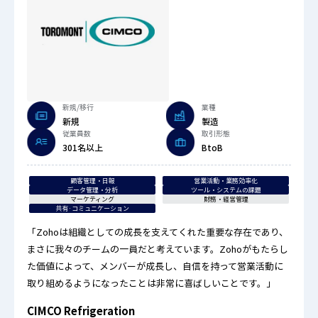
新規/移行
業種
新規
製造
従業員数
取引形態
301名以上
BtoB
顧客管理・日報
営業活動・業務効率化
データ管理・分析
ツール・システムの課題
マーケティング
財務・経営管理
共有·コミュニケーション
「Zohoは組織としての成長を支えてくれた重要な存在であり、
まさに我々のチームの一員だと考えています。Zohoがもたらし
た価値によって、メンバーが成長し、自信を持って営業活動に
取り組めるようになったことは非常に喜ばしいことです。」
CIMCO Refrigeration