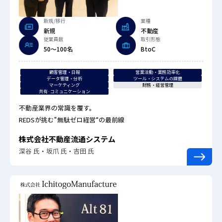
新規/移行
業種
新規
不動産
従業員数
取引形態
50〜100名
BtoC
顧客管理・日報
営業活動・業務効率化
データ管理・分析
ツール・システムの課題
マーケティング
財務・経営管理
共有·コミュニケーション
不動産業界の常識を覆す。
REDSが挑む“無駄ゼロ経営”の最前線
株式会社不動産流通システム
深谷 氏・坂爪 氏・吉田 氏