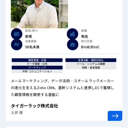
新規/移行
業種
新規
製造
従業員数
取引形態
50名未満
BtoB/BtoC
顧客管理・日報
営業活動・業務効率化
データ管理・分析
ツール・システムの課題
マーケティング
財務・経営管理
共有·コミュニケーション
メールマーケティング、データ活用…スチールラックメーカー
の進化を支えるZoho CRM。基幹システムと連携しECで蓄積し
た顧客情報を駆使する基盤に
タイガーラック株式会社
土井 様