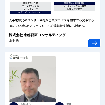
顧客管理・日報
営業活動・業務効率化
データ管理・分析
ツール・システムの課題
マーケティング
財務・経営管理
共有·コミュニケーション
大手地銀発のコンサル会社が営業プロセスを根本から変革する
DX。Zoho製品ノウハウを中小企業経営支援にも活用へ。
株式会社 京都総研コンサルティング
山中 氏
新規/移行
業種