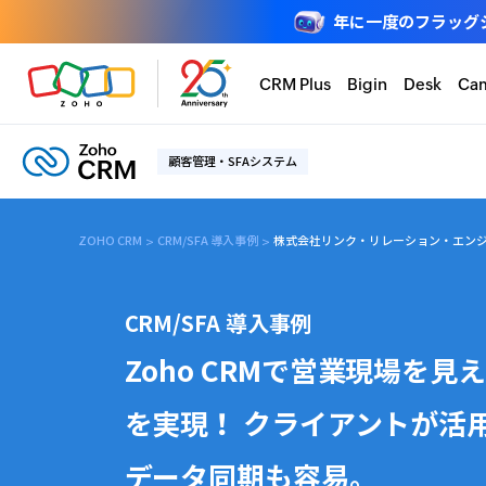
年に一度のフラッグシップ
CRM Plus
Bigin
Desk
Ca
顧客管理・SFAシステム
ZOHO CRM
CRM/SFA 導入事例
株式会社リンク・リレーション・エン
CRM/SFA 導入事例
Zoho CRMで営業現場を
を実現！ クライアントが活
データ同期も容易。