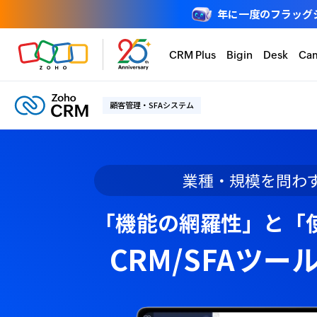
年に一度のフラッグシップ
CRM Plus
Bigin
Desk
Ca
顧客管理・SFAシステム
業種・規模を問わず選
「機能の網羅性」と「
CRM/SFAツール