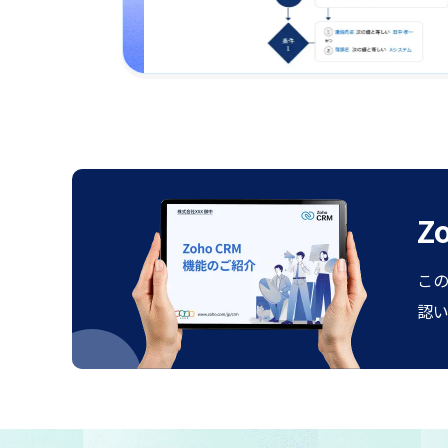
Z
この
認