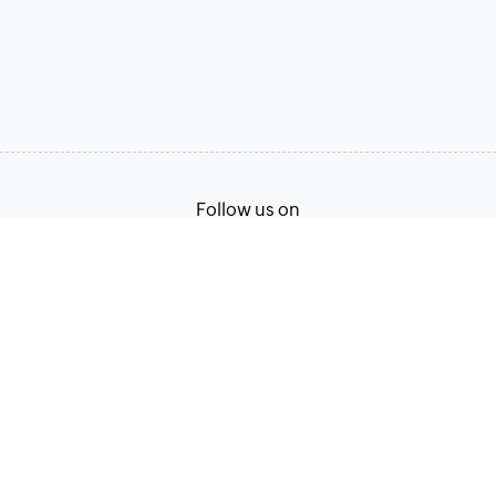
Follow us on
Terms of Service
Privacy Policy
© 2026, Zoho Corporation Pvt. Ltd. All Rights Reserved.