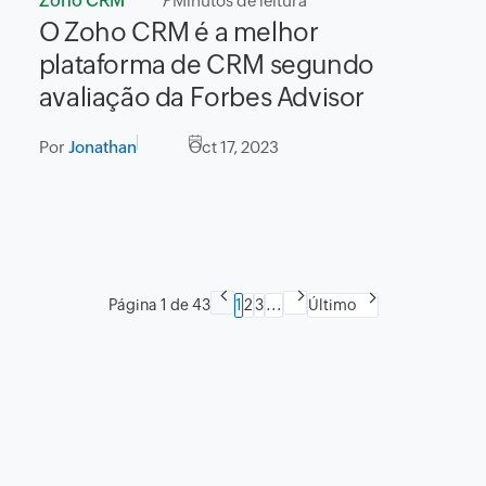
Zoho CRM
7
Minutos de leitura
O Zoho CRM é a melhor
plataforma de CRM segundo
avaliação da Forbes Advisor
Por
Jonathan
Oct 17, 2023
Página 1 de 43
1
2
3
...
Último