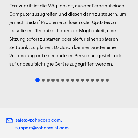
Fernzugriff ist die Möglichkeit, aus der Ferne auf einen
Computer zuzugreifen und diesen dann zu steuern, um
assist.zoho.com
je nach Bedarf Probleme zu lösen oder Updates zu
IT-Support:
assist.zoho.com
Virtual Private Network (VPN)
installieren. Techniker haben die Möglichkeit, eine
Start now
Sitzung sofort zu starten oder sie für einen späteren
Remote Desktop Protocol (RDP)
Start now
Zeitpunkt zu planen. Dadurch kann entweder eine
Software/Tools für den Fernzugriff
Remote-Zusammenarbeit:
Verbindung mit einer anderen Person hergestellt oder
Webbasierter Fernzugriff
auf unbeaufsichtigte Geräte zugegriffen werden.
Bildschirmfreigabe
Multi-Monitor-Navigation
Kundensupport:
Text-, Audio- und Videochat
Sitzungsplanung
Dateiübertragung
Diagnosewerkzeuge
Bildungseinrichtungen:
Selfservice-Portal
sales@zohocorp.com
support@zohoassist.com
Unternehmens-Support
Remote-Support für MSPs
Telegesundheit: