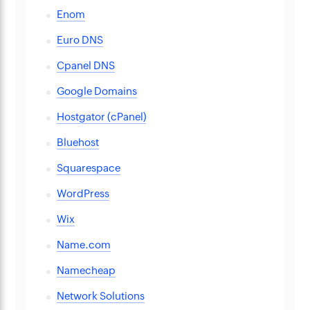
Enom
Euro DNS
Cpanel DNS
Google Domains
Hostgator (cPanel)
Bluehost
Squarespace
WordPress
Wix
Name.com
Namecheap
Network Solutions