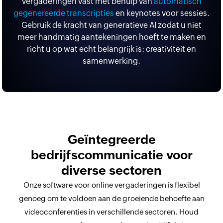
vergaderingen vast met behulp van
automatisch
gegenereerde transcripties
en keynotes voor sessies.
Gebruik de kracht van generatieve AI zodat u niet
meer handmatig aantekeningen hoeft te maken en
richt u op wat echt belangrijk is: creativiteit en
samenwerking.
Geïntegreerde
bedrijfscommunicatie voor
diverse sectoren
Onze software voor online vergaderingen is flexibel
genoeg om te voldoen aan de groeiende behoefte aan
videoconferenties in verschillende sectoren. Houd