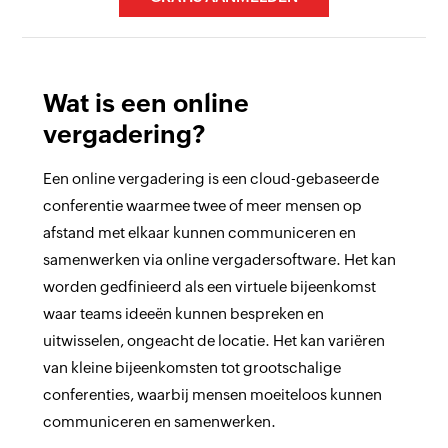
Wat is een online
vergadering?
Samenwerking op afstand
Een online vergadering is een cloud-gebaseerde
online vergaderplatforms
conferentie waarmee twee of meer mensen op
Audiovergaderingen
afstand met elkaar kunnen communiceren en
samenwerken via online vergadersoftware. Het kan
worden gedfinieerd als een virtuele bijeenkomst
Videovergaderingen
tijd en
waar teams ideeën kunnen bespreken en
Bedrijven
moeite worden bespaard
uitwisselen, ongeacht de locatie. Het kan variëren
van kleine bijeenkomsten tot grootschalige
Chatten tijdens sessies
Webvergaderingen
conferenties, waarbij mensen moeiteloos kunnen
Het delen en presenteren van schermen is
Vergaderingen opnemen
eenvoudiger
communiceren en samenwerken.