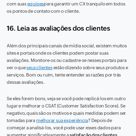
com suas
equipes
para garantir um CX tranquilo em todos
os pontos de contato com o cliente.
16. Leia as avaliações dos clientes
Além dos principais canais de mídia social, existem muitos
sites e portais onde os clientes podem postar suas
avaliações. Monitore-os ou cadastre-se nesses portais para
ver o que
seus clientes
estão dizendo sobre seus produtos e
serviços. Bom ou ruim, tente entender as razões por trás
dessas avaliações.
Se eles forem bons, veja se você pode replicá-los em outro
lugar e melhorar o CSAT (Customer Satisfaction Score). Se
negativo, quais são os motivos e quais medidas podem ser
tomadas para
melhorar sua experiência
? Depois de
começar a analisá-los, você pode usar esses dados para
aumentar significativamente a
satisfação dos clientes
.