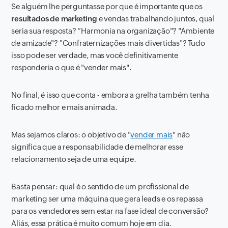
Se alguém lhe perguntasse por que é importante que os
resultados de
marketing
e vendas trabalhando juntos, qual
seria sua resposta? “Harmonia na organização"? "Ambiente
de amizade"? "Confraternizações mais divertidas"? Tudo
isso pode ser verdade, mas você definitivamente
responderia o que é "vender mais".
No final, é isso que conta - embora a grelha também tenha
ficado melhor e mais animada.
Mas sejamos claros: o objetivo de "
vender mais
" não
significa que a responsabilidade de melhorar esse
relacionamento seja de uma equipe.
Basta pensar: qual é o sentido de um profissional de
marketing
ser uma máquina que gera
leads
e os repassa
para os vendedores sem estar na fase ideal de conversão?
Aliás, essa prática é muito comum hoje em dia.