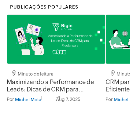
PUBLICAÇÕES POPULARES
3 Minuto de leitura
3 Minuto de
Maximizando a Performance de
CRM para T
Leads: Dicas de CRM para
Eficiente p
Freelancers
Por
Aug 7, 2025
Por
Michel Mota
Michel Mo