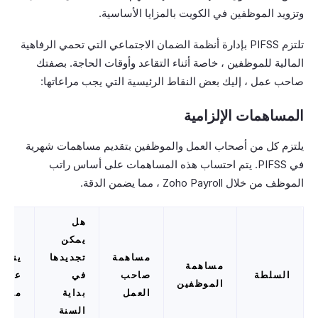
وتزويد الموظفين في الكويت بالمزايا الأساسية.
تلتزم PIFSS بإدارة أنظمة الضمان الاجتماعي التي تحمي الرفاهية
المالية للموظفين ، خاصة أثناء التقاعد وأوقات الحاجة. بصفتك
صاحب عمل ، إليك بعض النقاط الرئيسية التي يجب مراعاتها:
المساهمات الإلزامية
يلتزم كل من أصحاب العمل والموظفين بتقديم مساهمات شهرية
في PIFSS. يتم احتساب هذه المساهمات على أساس راتب
الموظف من خلال Zoho Payroll ، مما يضمن الدقة.
هل
يمكن
مساهمة
تجديدها
ينطب
مساهمة
السلطة
صاحب
في
على
الموظفين
العمل
بداية
مواط
السنة