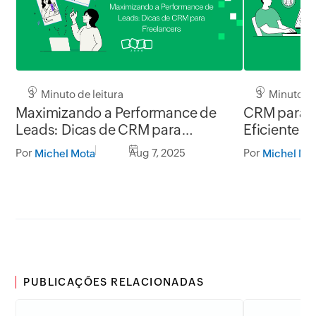
3 Minuto de leitura
3 Minuto de
Maximizando a Performance de
CRM para T
Leads: Dicas de CRM para
Eficiente p
Freelancers
Por
Aug 7, 2025
Por
Michel Mota
Michel Mo
PUBLICAÇÕES RELACIONADAS