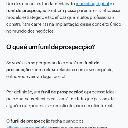
Um dos conceitos fundamentais do
marketing digital
é o
funil de prospecção
. Embora possa parecer estranho, esse
modelo estratégico é tão eficaz que muitos profissionais
construíram carreiras na implantação desse conceito único
no mundo dos negócios.
O que é um funil de prospecção?
Se você está se perguntando o que é um
funil de
prospecção
e como ele se relaciona com o seu negócio,
então você veio ao lugar certo!
Por definição, um
funil de prospecção
é o processo ideal
pelo qual seus clientes passam à medida que passam de
alguém que poderia ser um cliente para um cliente real.
O
funil de prospecção
fecha quando os
clientes em potencial
fazem sua compra e se tornam