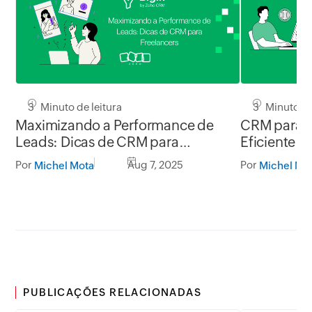
3 Minuto de leitura
3 Minuto de
Maximizando a Performance de
CRM para T
Leads: Dicas de CRM para
Eficiente p
Freelancers
Por
Aug 7, 2025
Por
Michel Mota
Michel Mo
PUBLICAÇÕES RELACIONADAS