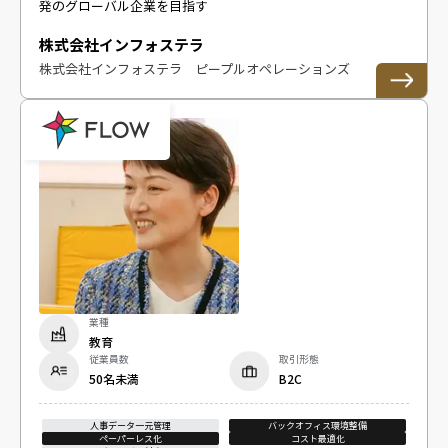
発のグローバル企業を目指す
株式会社インフォステラ
株式会社インフォステラ ピープルオペレーションズ
業種
教育
従業員数
取引形態
50名未満
B2C
人事データ一元管理
バックオフィス環境整備
ペーパーレス化
コスト最適化