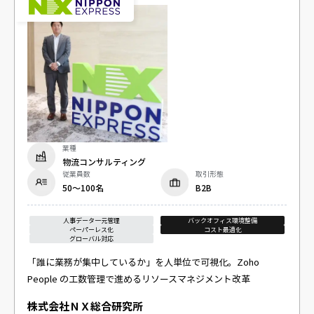
業種
物流コンサルティング
従業員数
取引形態
50～100名
B2B
人事データ一元管理
バックオフィス環境整備
ペーパーレス化
コスト最適化
グローバル対応
「誰に業務が集中しているか」を人単位で可視化。Zoho
People の工数管理で進めるリソースマネジメント改革
株式会社ＮＸ総合研究所