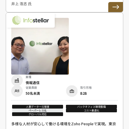
井上 浩志 氏
業種
情報通信
従業員数
取引形態
50名未満
B2B
人事データ一元管理
バックオフィス環境整備
ペーパーレス化
コスト最適化
グローバル対応
多様な人材が安心して働ける環境をZoho Peopleで実現。東京