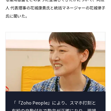
人 代表理事の花城康貴氏と統括マネージャーの
花城律子
氏
に聞いた。
「『Zoho People』により、スマホ打刻と
有給の自動付与で勤怠が正確になり、現場