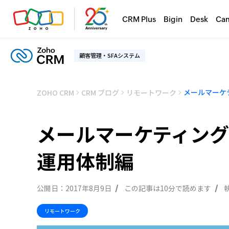
CRM Plus
Bigin
Desk
Ca
顧客管理・SFAシステム
ZOHO CRM
CRM ブログ
リモートワーク
メールマーケティン
運用体制編
公開日：
2017年8月9日
この記事は10分で読めます
リモートワーク