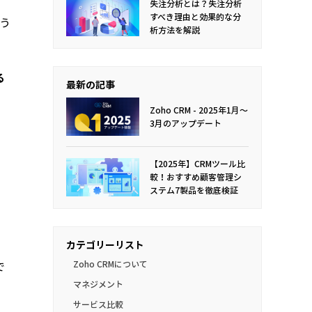
失注分析とは？
失注分析
すべき理由と効果的な分
う
析方法を解説
る
最新の記事
Zoho CRM - 2025年1月〜
3月のアップデート
【2025年】CRMツール比
較！おすすめ顧客管理シ
ステム7製品を徹底検証
カテゴリーリスト
で
Zoho CRMについて
マネジメント
サービス比較