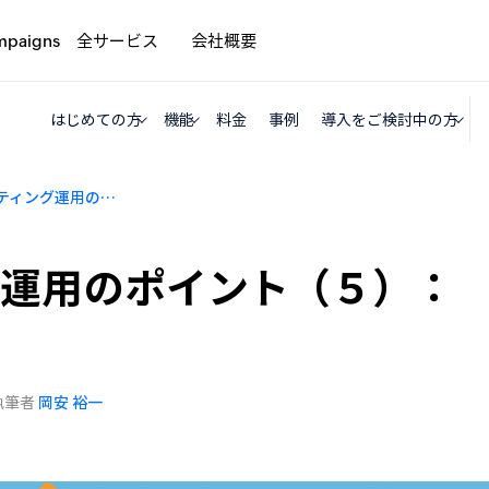
全サービス
会社概要
mpaigns
はじめての方
機能
料金
事例
導入をご検討中の方
メールマーケティング運用のポイント（５）： 運用体制編
グ運用のポイント（５）：
執筆者
岡安 裕一