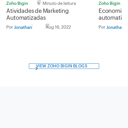
Zoho Bigin
6 Minuto de leitura
Zoho Bigin
Atividades de Marketing
Economize
Automatizadas
automatiza
vendas
Por
Aug 16, 2022
Por
Jonathan
Jonathan
VIEW ZOHO BIGIN BLOGS