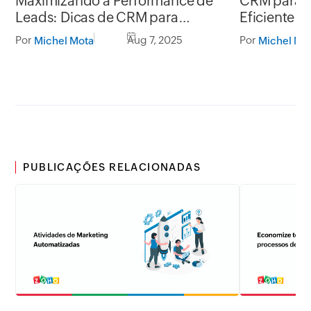
Maximizando a Performance de
CRM para T
Leads: Dicas de CRM para
Eficiente p
Freelancers
Por
Aug 7, 2025
Por
Michel Mota
Michel Mo
PUBLICAÇÕES RELACIONADAS