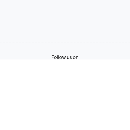
Follow us on
Terms of Service
Privacy Policy
© 2026, Zoho Corporation Pvt. Ltd. All Rights Reserved.