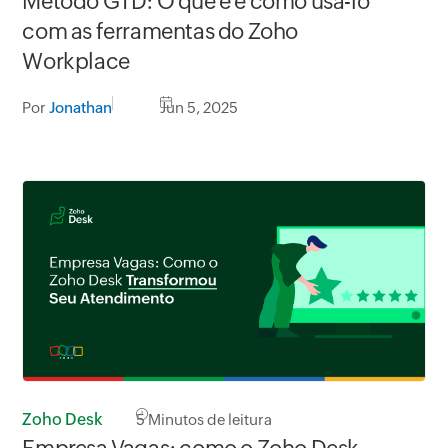
Método GTD: O que é e como usá-lo
com as ferramentas do Zoho
Workplace
Por
Jonathan
Jun 5, 2025
Zoho Desk
5
Minutos de leitura