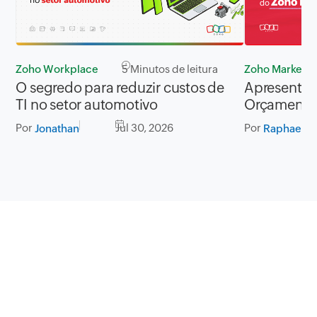
Zoho Workplace
5 Minutos de leitura
Zoho Marketin
O segredo para reduzir custos de
Apresentan
TI no setor automotivo
Orçamento 
Plus
Por
Jul 30, 2026
Por
Jonathan
Raphael Le