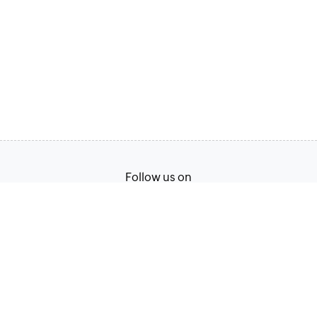
Follow us on
Português (Brasil)
Terms of Service
Privacy Policy