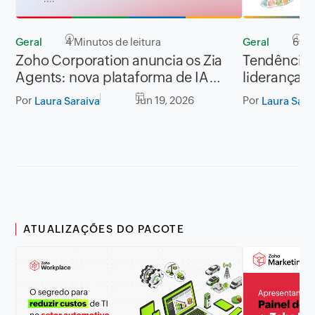
Geral
4 Minutos de leitura
Geral
6 Mi
Zoho Corporation anuncia os Zia
Tendências
Agents: nova plataforma de IA
lideranças
para agentes autônomos em todo
Por
Jun 19, 2026
Por
Laura Saraiva
Laura Sara
o portfólio da empresa
ATUALIZAÇÕES DO PACOTE