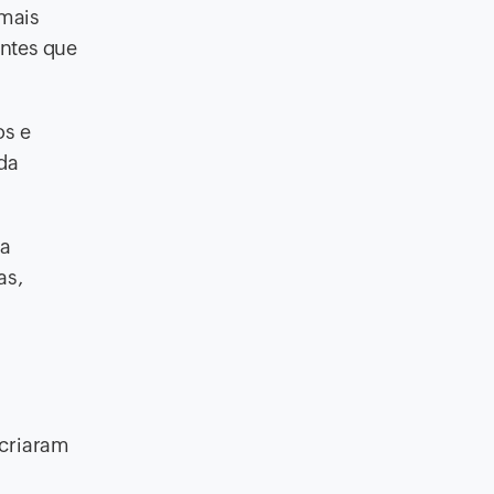
mais
entes que
os e
 da
da
as,
 criaram