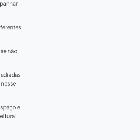
mpanhar
ferentes
ise não
mediadas
e nesse
espaço e
eitura!