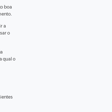
to boa
mento.
r a
sar o
ca
a qual o
ientes