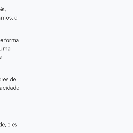
is,
amos, o
de forma
é uma
e
ores de
vacidade
e, eles