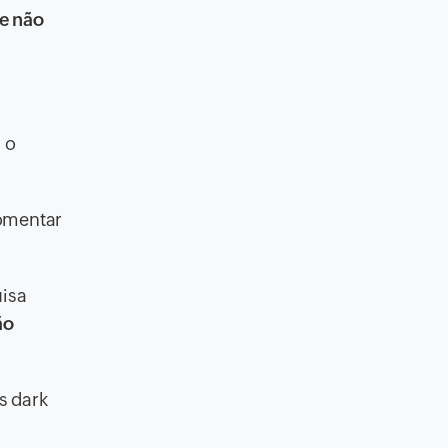
e não
 o
omentar
uisa
ão
s dark