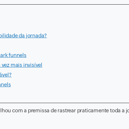
bilidade da jornada?
ark funnels
vez mais invisível
ável?
nnels
alhou com a premissa de rastrear praticamente toda a 