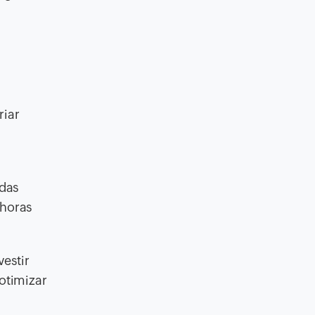
riar
 das
 horas
estir
 otimizar