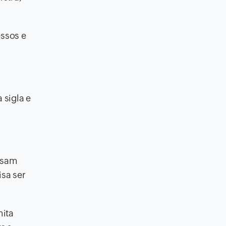
essos e
 sigla e
cisam
isa ser
mita