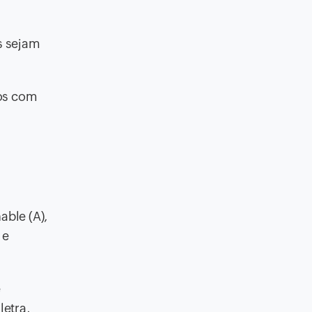
s sejam
tos com
able (A),
 e
e
letra,