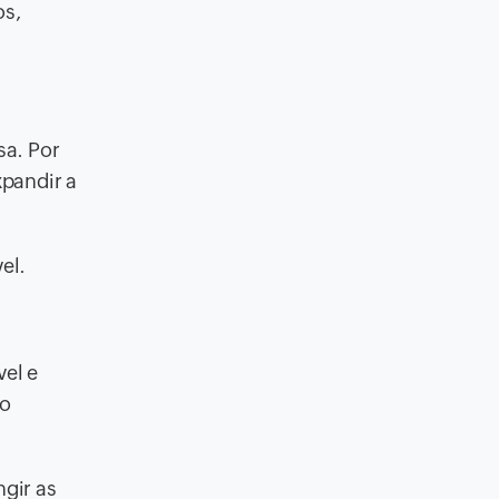
os,
sa. Por
xpandir a
el.
el e
ro
gir as