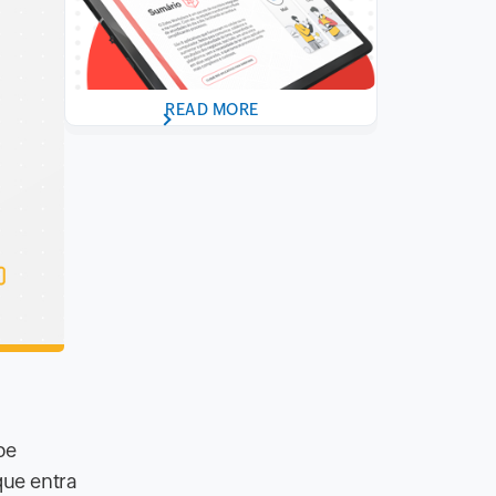
READ MORE
pe
que entra