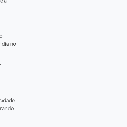
e a
 o
 dia no
r
cidade
erando