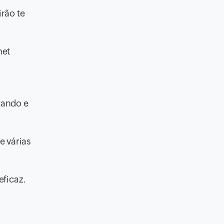
rão te
net
zando e
e várias
eficaz.