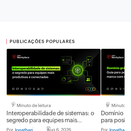
PUBLICAÇÕES POPULARES
7 Minuto de leitura
9 Minuto de
Interoperabilidade de sistemas: o
Domínio grá
segredo para equipes mais
para posic
produtivas e conectadas
segurança
Por
Aug 6, 2026
Por
Jonathan
Jonathan