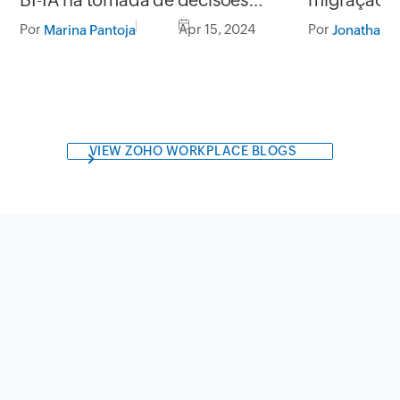
plataforma
empresariais
Por
Por
Apr 15, 2024
Jonathan
Marina Pantoja
VIEW ZOHO WORKPLACE BLOGS