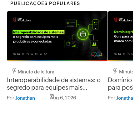
PUBLICAÇÕES POPULARES
7 Minuto de leitura
9 Minuto de
Interoperabilidade de sistemas: o
Domínio grá
segredo para equipes mais
para posic
produtivas e conectadas
segurança
Por
Aug 6, 2026
Por
Jonathan
Jonathan