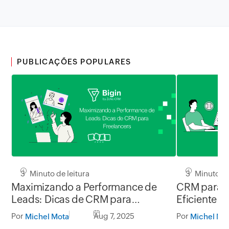
PUBLICAÇÕES POPULARES
3 Minuto de leitura
3 Minuto de
Maximizando a Performance de
CRM para T
Leads: Dicas de CRM para
Eficiente p
Freelancers
Por
Aug 7, 2025
Por
Michel Mota
Michel Mo