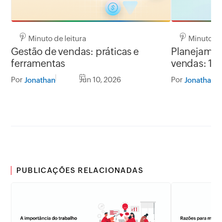
7 Minuto de leitura
7 Minuto de 
Gestão de vendas: práticas e
Planejamen
ferramentas
vendas: 10
Por
Jun 10, 2026
Por
Jonathan
Jonathan
PUBLICAÇÕES RELACIONADAS