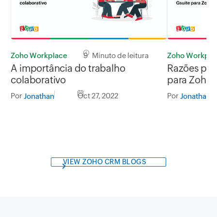
Zoho Workplace
9 Minuto de leitura
Zoho Workpla
A importância do trabalho
Razões par
colaborativo
para Zoho 
Por
Oct 27, 2022
Por
Jonathan
Jonathan
VIEW ZOHO CRM BLOGS