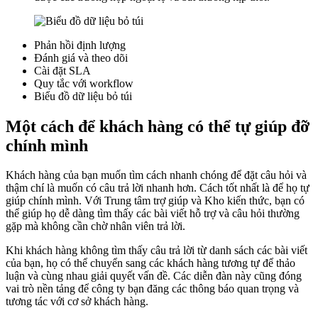
Phản hồi định lượng
Đánh giá và theo dõi
Cài đặt SLA
Quy tắc với workflow
Biểu đồ dữ liệu bỏ túi
Một cách để khách hàng có thể tự giúp đỡ
chính mình
Khách hàng của bạn muốn tìm cách nhanh chóng để đặt câu hỏi và
thậm chí là muốn có câu trả lời nhanh hơn. Cách tốt nhất là để họ tự
giúp chính mình. Với Trung tâm trợ giúp và Kho kiến thức, bạn có
thể giúp họ dễ dàng tìm thấy các bài viết hỗ trợ và câu hỏi thường
gặp mà không cần chờ nhân viên trả lời.
Khi khách hàng không tìm thấy câu trả lời từ danh sách các bài viết
của bạn, họ có thể chuyển sang các khách hàng tương tự để thảo
luận và cùng nhau giải quyết vấn đề. Các diễn đàn này cũng đóng
vai trò nền tảng để công ty bạn đăng các thông báo quan trọng và
tương tác với cơ sở khách hàng.