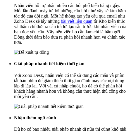
Nhân viên hỗ trợ nhận nhiều câu hỏi phổ biến hàng ngày.
Mỗi lần đánh máy trả lời những câu hỏi như vậy sẽ kìm hãm
tốc độ của đội ngũ. Một hệ thống tạo yêu cầu qua email như
Zoho Desk sẽ lấy những
bài viết liên quan
từ Kho kiến thức
và thậm chí đưa ra câu trả lời tạo sẵn trước khi nhân viên của
bạn đọc yêu cầu. Vậy nên việc họ cần làm chỉ là bấm gửi.
Đồng thời đảm bảo đưa ra phản hồi nhanh hơn và chính xác
hơn.
Giải pháp nhanh tiết kiệm thời gian
Với Zoho Desk, nhân viên có thể sử dụng các mẫu và phím
tắt bàn phím để giảm thiểu thời gian đánh máy các nội dung
lặp đi lặp lại. Với vài cú nhấp chuột, họ đã có thể phản hồi
khách hàng nhanh hơn và không cần thực hiện thủ công cho
mỗi yêu cầu.
Nhận thêm ngữ cảnh
Dù họ có bao nhiêu giải pháp nhanh đi nữa thì cũng khó giải