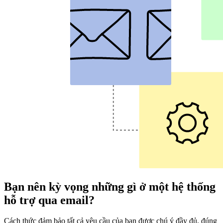
Bạn nên kỳ vọng những gì ở một hệ thống
hỗ trợ qua email?
Cách thức đảm bảo tất cả yêu cầu của bạn được chú ý đầy đủ, đúng