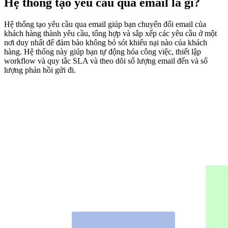
Hệ thống tạo yêu cầu qua email là gì?
Hệ thống tạo yêu cầu qua email giúp bạn chuyển đổi email của
khách hàng thành yêu cầu, tổng hợp và sắp xếp các yêu cầu ở một
nơi duy nhất để đảm bảo không bỏ sót khiếu nại nào của khách
hàng. Hệ thống này giúp bạn tự động hóa công việc, thiết lập
workflow và quy tắc SLA và theo dõi số lượng email đến và số
lượng phản hồi gửi đi.