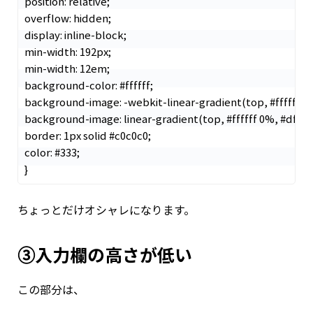
position: relative;

overflow: hidden;

display: inline-block;

min-width: 192px;

min-width: 12em;

background-color: #ffffff;

background-image: -webkit-linear-gradient(top, #ffffff 0
background-image: linear-gradient(top, #ffffff 0%, #dfe0d
border: 1px solid #c0c0c0;

color: #333;

ちょっとだけオシャレになります。
③入力欄の高さが低い
この部分は、