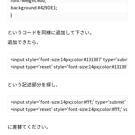
font-weight:600;

background:#429DE1;

}
というコードを同様に追加して下さい。
追加できたら、
<input style='font-size:14px;color:#131307' type='submit'
<input type='reset' style='font-size:14px;color:#131307' v
という記述部分を探し、
<input style='font-size:14px;color:#fff;' type='submit' val
<input type='reset' style='font-size:14px;color:#fff;' value
に差替てください。