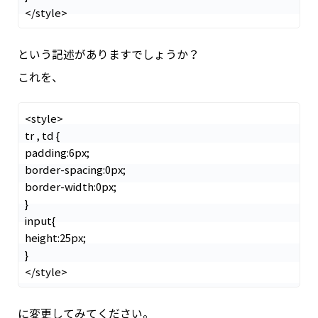
という記述がありますでしょうか？
これを、
<style>

tr , td {

padding:6px;

border-spacing:0px;

border-width:0px;

}

input{

height:25px;

}

に変更してみてください。