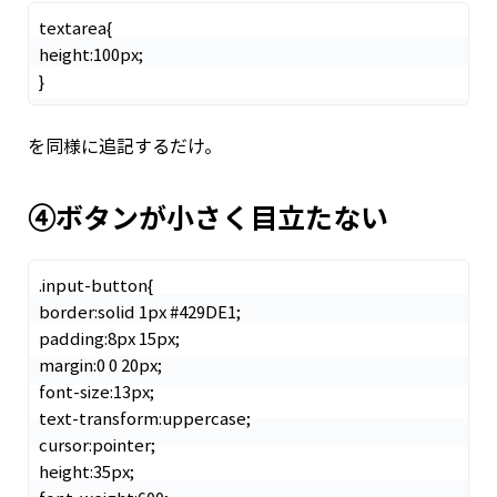
textarea{

height:100px;

を同様に追記するだけ。
④ボタンが小さく目立たない
.input-button{

border:solid 1px #429DE1;

padding:8px 15px;

margin:0 0 20px;

font-size:13px;

text-transform:uppercase;

cursor:pointer;

height:35px;
