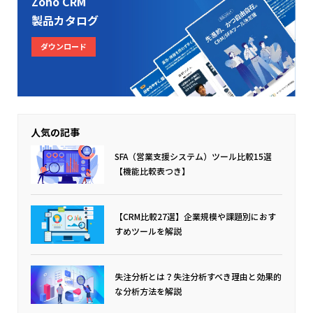
Zoho CRM
製品カタログ
ダウンロード
人気の記事
SFA（営業支援システム）ツール比較15選
【機能比較表つき】
【CRM比較27選】企業規模や課題別におす
すめツールを解説
失注分析とは？
失注分析すべき理由と効果的
な分析方法を解説