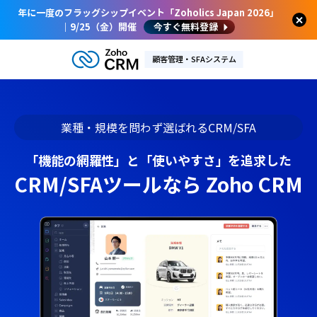
年に一度のフラッグシップイベント「Zoholics Japan 2026」
｜9/25（金）開催
今すぐ無料登録
顧客管理・SFAシステム
業種・規模を問わず選ばれるCRM/SFA
「機能の網羅性」と「使いやすさ」を追求した
CRM/SFAツールなら Zoho CRM