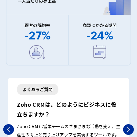
一人当たりの
売上高
顧客の解約率
商談にかかる期間
-27%
-24%
よくあるご質問
Zoho CRMは、どのようにビジネスに役
Zo
立ちますか？
ウド
Zo
ルで
いや
Zoho CRM は営業チームのさまざまな活動を支え、生
・案件
され
産性の向上と売り上げアップを実現するツールです。