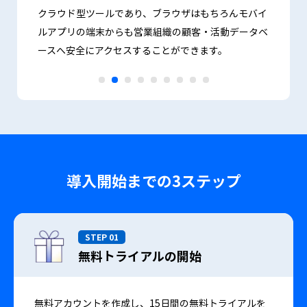
）、
Cap
クラウド型ツールであり、ブラウザはもちろんモバイ
。「機
優勝
ルアプリの端末からも営業組織の顧客・活動データベ
FA
得。日
ースへ安全にアクセスすることができます。
られ、
「BO
まし
導入開始までの3ステップ
STEP 01
無料トライアルの開始
無料アカウントを作成し、15日間の無料トライアルを