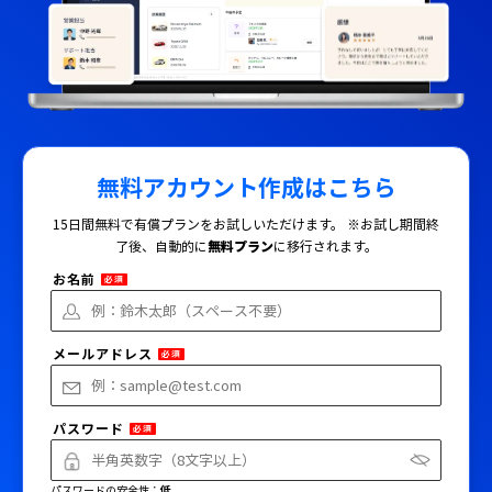
無料アカウント作成
はこちら
15日間無料で有償プランをお試しいただけます。
※お試し期間終
了後、自動的に
無料プラン
に移行されます。
お名前
必須
メールアドレス
必須
パスワード
必須
パスワードの安全性：
低