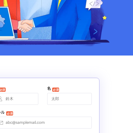
名
必須
必須
ール
必須