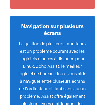
Navigation sur plusieurs
écrans
La gestion de plusieurs moniteurs
est un problème courant avec les
logiciels d'accès à distance pour
Linux. Zoho Assist, le meilleur
logiciel de bureau Linux, vous aide
à naviguer entre plusieurs écrans
de l'ordinateur distant sans aucun
problème. Assist offre également
plusieurs types d'affichage, des