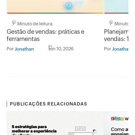
7 Minuto de leitura
7 Minuto de 
Gestão de vendas: práticas e
Planejamen
ferramentas
vendas: 10
Por
Jun 10, 2026
Por
Jonathan
Jonathan
PUBLICAÇÕES RELACIONADAS