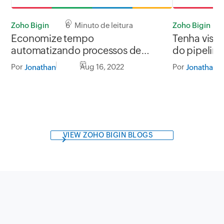
Zoho Bigin
6 Minuto de leitura
Zoho Bigin
Economize tempo
Tenha visu
automatizando processos de
do pipelin
vendas
Por
Aug 16, 2022
Por
Jonathan
Jonathan
VIEW ZOHO BIGIN BLOGS