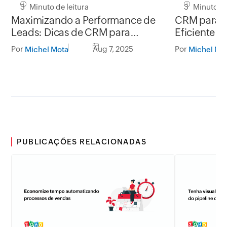
3 Minuto de leitura
3 Minuto de
Maximizando a Performance de
CRM para T
Leads: Dicas de CRM para
Eficiente p
Freelancers
Por
Aug 7, 2025
Por
Michel Mota
Michel Mo
PUBLICAÇÕES RELACIONADAS