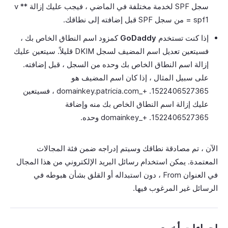
سجل SPF لخدمة مختلفة في الماضي ، فيجب عليك إزالة ** v
= spf1 من سجل SPF قبل إضافته إلى نطاقك.
إذا كنت تستخدم
GoDaddy
كمزود اسم النطاق الخاص بك ،
فسيتعين تعديل اسم المضيف لسجل DKIM قليلاً. سيتعين عليك
إزالة اسم النطاق الخاص بك وحده من السجل ، قبل إضافته.
على سبيل المثال ، إذا كان اسم المضيف هو
1522406527365. +_domainkey.patricia.com ، فسيتعين
عليك إزالة اسم النطاق الخاص بك منه وإضافة
1522406527365. +_domainkey وحده.
الآن ، تم مصادقة نطاقك وسيتم إدراجه ضمن فئة المجالات
المعتمدة. يمكن استخدام رسائل البريد الإلكتروني من هذا المجال
في العنوان From ، دون استبداله أو القلق بشأن هبوطه في
الرسائل غير المرغوب فيها.