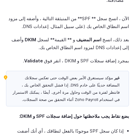
مصادقته.
الآن ، انسخ سجل ** SPF** من المنبثقة التالية ، وأضفه إلى مزود
اسم النطاق الخاص بك (على سبيل المثال. إعدادات DNS.
بعد ذلك، انسخ
اسم المضيف
و ** القيمة** لسجل
DKIM
وأضف
إلى إعدادات DNS لمزود اسم النطاق الخاص بك.
بمجرد إضافة سجلات SPF و DKIM ، انقر فوق
Validate
.
غير
مؤكد سيستغرق الأمر بعض الوقت حتى تعكس سجلاتك
المضافة حديثًا على خادم DNS. إذا فشل التحقق الخاص بك ،
فانتظر لفترة من الوقت وحاول مرة أخرى. أيضًا ، يمكنك الاستمرار
في استخدام Zoho Payroll أثناء التحقق من صحة السجلات.
بضع نقاط يجب ملاحظتها حول إضافة سجلات SPF و DKIM:
إذا كان سجل SPF موجودًا بالفعل لنطاقك ، أي أنك أضفت