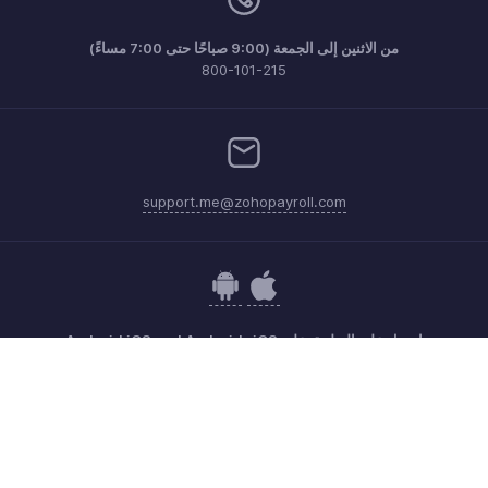
من الاثنين إلى الجمعة (9:00 صباحًا حتى 7:00 مساءً)
800-101-215
support.me@zohopayroll.com
احصل على التطبيق على iOS وAndroid iOS and Android
اتصل
الأمن
الامتثال
شكاوى IPR
سياسة مكافحة البريد الإلكتروني العشوائي
شروط الخدمة