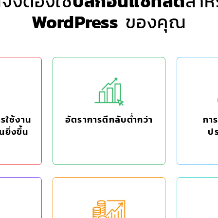
จึงต้องใช้
ปลั๊กอินแชทสด
สำหร
WordPress
ของคุณ
รใช้งาน
อัตราการตีกลับต่ำกว่า
การส
นยิ่งขึ้น
ปร