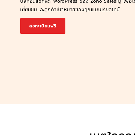
ปลั๊กอินแชทสด WordPress ของ Zoho SalesIQ เพื่อโต
เยี่ยมชมและลูกค้าเป้าหมายของคุณแบบเรียลไทม์
ลงทะเบียนฟรี