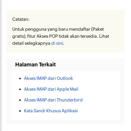
Catatan:
Untuk pengguna yang baru mendaftar (Paket
gratis), fitur Akses POP tidak akan tersedia. Lihat
detail selegkapnya
di sini
.
Halaman Terkait
Akses IMAP dari Outlook
Akses IMAP dari Apple Mail
Akses IMAP dari Thunderbird
Kata Sandi Khusus Aplikasi