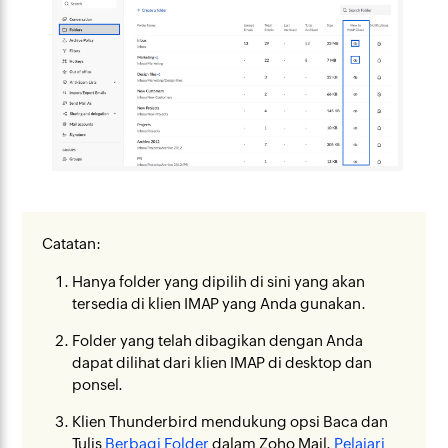
Catatan:
Hanya folder yang dipilih di sini yang akan
tersedia di klien IMAP yang Anda gunakan.
Folder yang telah dibagikan dengan Anda
dapat dilihat dari klien IMAP di desktop dan
ponsel.
Klien Thunderbird mendukung opsi Baca dan
Tulis
Berbagi Folder
dalam Zoho Mail.
Pelajari