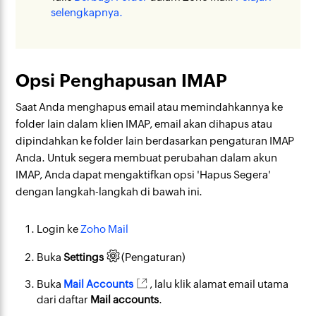
selengkapnya.
Opsi Penghapusan IMAP
Saat Anda menghapus email atau memindahkannya ke
folder lain dalam klien IMAP, email akan dihapus atau
dipindahkan ke folder lain berdasarkan pengaturan IMAP
Anda. Untuk segera membuat perubahan dalam akun
IMAP, Anda dapat mengaktifkan opsi 'Hapus Segera'
dengan langkah-langkah di bawah ini.
Login ke
Zoho Mail
Buka
Settings
(Pengaturan)
Buka
Mail Accounts
, lalu klik alamat email utama
dari daftar
Mail accounts
.