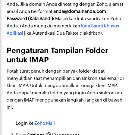
Anda. Jika domain Anda dihosting dengan Zoho, alamat
email Anda berformat
anda@domainanda.com
.
Password (Kata Sandi):
Masukkan kata sandi akun Zoho
Anda. (Anda mungkin memerlukan
Kata Sandi Khusus
Aplikasi
jika Autentikasi Dua Faktor diaktifkan).
Pengaturan Tampilan Folder
untuk IMAP
Kotak surat penuh dengan banyak folder dapat
menyulitkan saat menampilkan dan sinkronisasi email di
klien IMAP. Untuk mengoptimalkan kinerja klien IMAP,
Anda dapat memilih folder yang ingin Anda sinkronkan
dengan IMAP menggunakan langkah-langkah di bawah
ini:
Login ke
Zoho Mail