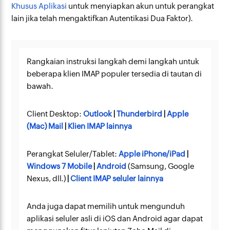
Khusus Aplikasi
untuk menyiapkan akun untuk perangkat
lain jika telah mengaktifkan Autentikasi Dua Faktor).
Rangkaian instruksi langkah demi langkah untuk
beberapa klien IMAP populer tersedia di tautan di
bawah.
Client Desktop:
Outlook
|
Thunderbird
|
Apple
(Mac) Mail
|
Klien IMAP lainnya
Perangkat Seluler/Tablet:
Apple iPhone/iPad
|
Windows 7 Mobile
|
Android
(Samsung, Google
Nexus, dll.)
|
Client IMAP seluler lainnya
Anda juga dapat memilih untuk mengunduh
aplikasi seluler asli di iOS dan Android agar dapat