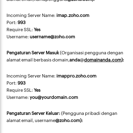
Incoming Server Name:
imap.zoho.com
Port:
993
Require SSL:
Yes
Username:
username@zoho.com
Pengaturan Server Masuk
(Organisasi pengguna dengan
alamat email berbasis domain,
anda
@
domainanda.com
):
Incoming Server Name:
imappro.zoho.com
Port:
993
Require SSL:
Yes
Username:
you@yourdomain.com
Pengaturan Server Keluar:
(Pengguna pribadi dengan
alamat email,
username
@zoho.com):