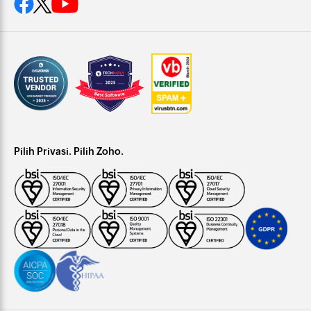
Pilih Privasi. Pilih Zoho.