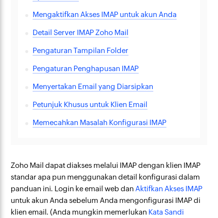
Mengaktifkan Akses IMAP untuk akun Anda
Detail Server IMAP Zoho Mail
Pengaturan Tampilan Folder
Pengaturan Penghapusan IMAP
Menyertakan Email yang Diarsipkan
Petunjuk Khusus untuk Klien Email
Memecahkan Masalah Konfigurasi IMAP
Zoho Mail dapat diakses melalui IMAP dengan klien IMAP
standar apa pun menggunakan detail konfigurasi dalam
panduan ini. Login ke email web dan
Aktifkan Akses IMAP
untuk akun Anda sebelum Anda mengonfigurasi IMAP di
klien email. (Anda mungkin memerlukan
Kata Sandi