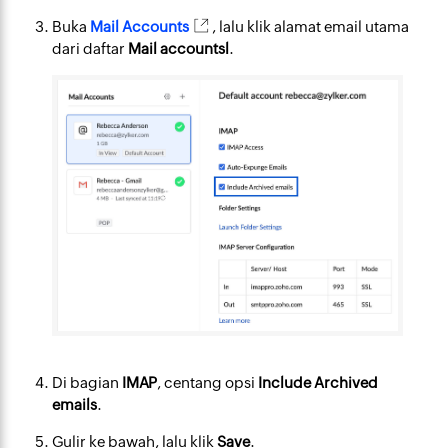
Buka
Mail Accounts
, lalu klik alamat email utama
dari daftar
Mail accountsl
.
Di bagian
IMAP
, centang opsi
Include Archived
emails
.
Gulir ke bawah, lalu klik
Save
.