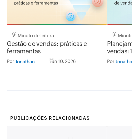
7 Minuto de leitura
7 Minuto de 
Gestão de vendas: práticas e
Planejamen
ferramentas
vendas: 10
Por
Jun 10, 2026
Por
Jonathan
Jonathan
PUBLICAÇÕES RELACIONADAS