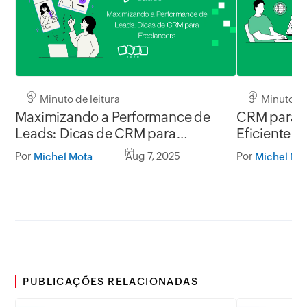
3 Minuto de leitura
3 Minuto de
Maximizando a Performance de
CRM para T
Leads: Dicas de CRM para
Eficiente p
Freelancers
Por
Aug 7, 2025
Por
Michel Mota
Michel Mo
PUBLICAÇÕES RELACIONADAS