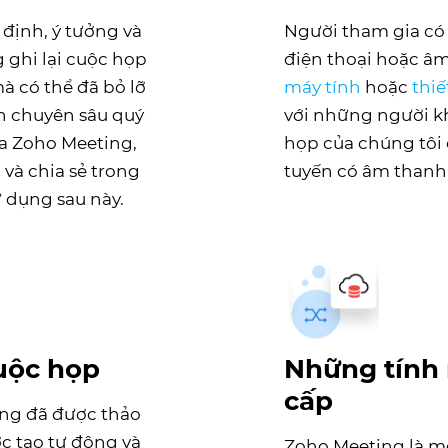
 định, ý tưởng và
Người tham gia có
 ghi lại cuộc họp
điện thoại hoặc â
à có thể đã bỏ lỡ
máy tính
hoặc
thiế
n chuyên sâu quý
với những người k
ủa Zoho Meeting,
họp của chúng tôi 
 và chia sẻ trong
tuyến có âm thanh,
 dụng sau này.
cuộc họp
Những tính
cấp
ung đã được thảo
c tạo tự động và
Zoho Meeting là mộ