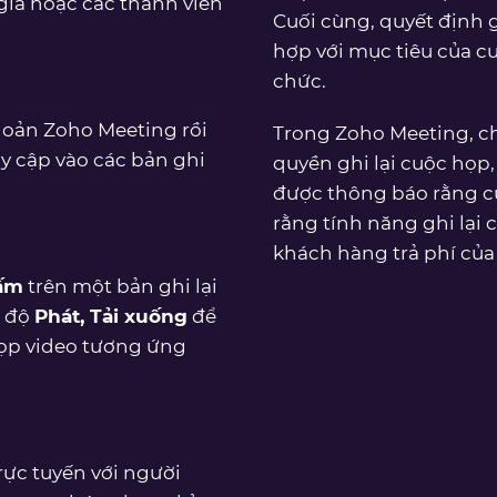
gia hoặc các thành viên
Cuối cùng, quyết định g
hợp với mục tiêu của c
chức.
hoản Zoho Meeting rồi
Trong Zoho Meeting, ch
uy cập vào các bản ghi
quyền ghi lại cuộc họp
được thông báo rằng cu
rằng tính năng ghi lại
khách hàng trả phí của
hấm
trên một bản ghi lại
ế độ
Phát, Tải xuống
để
 họp video tương ứng
rực tuyến với người