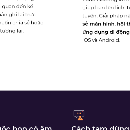
n quan đến kế
giúp bạn lên lịch, t
n ghi lại trực
tuyến. Giải pháp 
muốn chia sẻ hoặc
sẻ màn hình
,
hội 
tương lai.
ứng dụng di động
iOS và Android.
cuộc họp có âm
Cách tạm dừng 