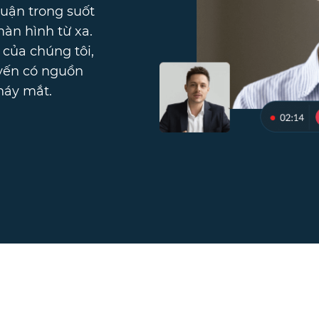
luận trong suốt
àn hình từ xa.
 của chúng tôi,
uyến có nguồn
háy mắt.