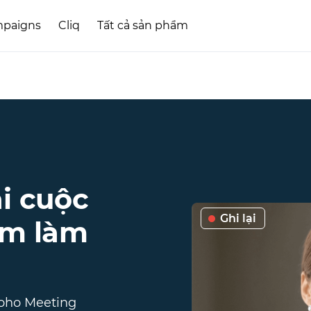
paigns
Cliq
Tất cả sản phẩm
i cuộc
Ghi lại
óm làm
Zoho Meeting