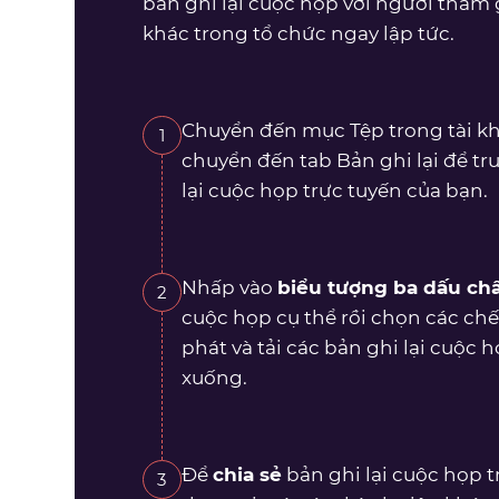
bản ghi lại cuộc họp với người tham 
khác trong tổ chức ngay lập tức.
Chuyển đến mục Tệp trong tài k
1
chuyển đến tab Bản ghi lại để tr
lại cuộc họp trực tuyến của bạn.
Nhấp vào
biểu tượng ba dấu c
2
cuộc họp cụ thể rồi chọn các ch
phát và tải các bản ghi lại cuộc
xuống.
Để
chia sẻ
bản ghi lại cuộc họp t
3