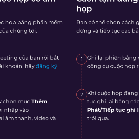
họp
cuộc họp bằng phần mềm
Bạn có thể chọn cách g
của chúng tôi.
dừng và tiếp tục các bả
eting của bạn rồi bắt
Ghi lại phiên bằn
1
ài khoản, hãy
đăng ký
công cụ cuộc họp 
Khi cuộc họp đang g
2
ãy chọn mục
Thêm
tục ghi lại bằng c
ồi nhấp vào
Phát/Tiếp tục ghi l
lại âm thanh, video và
trôi qua.