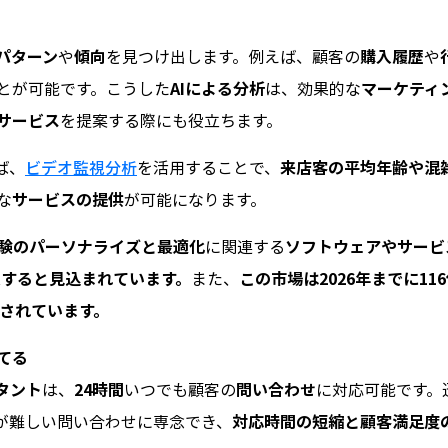
パターン
や
傾向
を見つけ出します。例えば、顧客の
購入履歴
や
とが可能です。こうした
AIによる分析
は、効果的な
マーケティ
サービス
を提案する際にも役立ちます。
ば、
ビデオ監視分析
を活用することで、
来店客の平均年齢や混
な
サービスの提供
が可能になります。
験のパーソナライズと最適化
に関連する
ソフトウェアやサービ
に達すると見込まれています。
また、
この市場は2026年までに11
測されています。
てる
タント
は、
24時間
いつでも顧客の
問い合わせ
に対応可能です。
応が難しい問い合わせに専念でき、
対応時間の短縮と顧客満足度