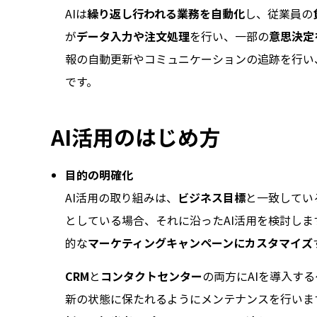
AIは
繰り返し行われる業務を自動化
し、従業員の
が
データ入力や注文処理
を行い、一部の
意思決定
報の自動更新やコミュニケーションの追跡を行い
です。
AI活用のはじめ方
目的の明確化
AI活用の取り組みは、
ビジネス目標
と一致してい
としている場合、それに沿ったAI活用を検討しま
的な
マーケティングキャンペーンにカスタマイズ
CRM
と
コンタクトセンター
の両方にAIを導入する
新の状態に保たれるようにメンテナンスを行いま