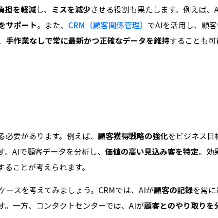
負担を軽減
し、
ミスを減少
させる役割も果たします。例えば、A
をサポート
。また、
CRM（顧客関係管理）
でAIを活用し、顧客
、
手作業なしで常に最新かつ正確なデータを維持
することも可
る必要があります。例えば、
顧客獲得戦略の強化
をビジネス目
す。AIで顧客データを分析し、
価値の高い見込み客を特定
。効
することが考えられます。
ケースを考えてみましょう。CRMでは、AIが
顧客の記録
を常に
す。一方、コンタクトセンターでは、AIが
顧客とのやり取りを