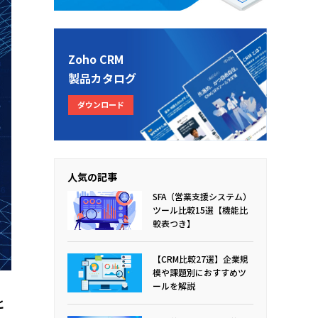
Zoho CRM
製品カタログ
ダウンロード
人気の記事
SFA（営業支援システム）
ツール比較15選【機能比
較表つき】
【CRM比較27選】企業規
模や課題別におすすめツ
ールを解説
と