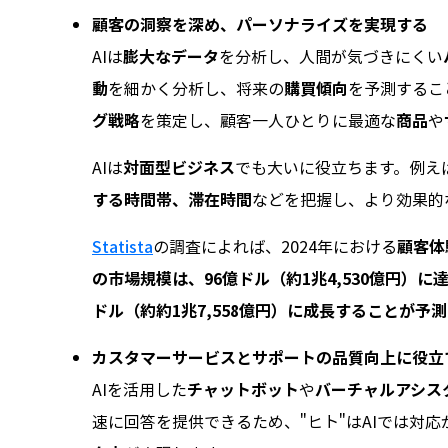
顧客の洞察を深め、パーソナライズを実現する
AIは
膨大なデータ
を分析し、人間が気づきにくい
動
を細かく分析し、将来の
購買傾向
を予測するこ
グ戦略
を策定し、顧客一人ひとりに最適な
商品
や
AIは
対面型ビジネス
でも大いに役立ちます。例え
する時間帯、滞在時間
などを把握し、より効果的
Statista
の調査によれば、2024年における
顧客体
の市場規模は、96億ドル（約1兆4,530億円）
ドル（約約1兆7,558億円）に成長することが予
カスタマーサービスとサポートの品質向上に役立
AIを活用した
チャットボット
や
バーチャルアシス
速に回答を提供できるため、"ヒト"はAIでは対