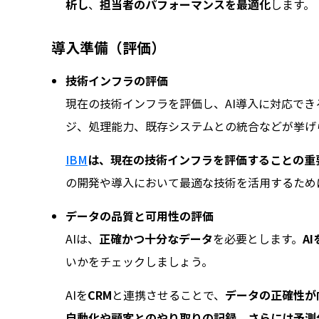
析し
、
担当者のパフォーマンスを最適化
します。
導入準備（評価）
技術インフラの評価
現在の技術インフラを評価し、AI導入に対応で
ジ、処理能力、既存システムとの統合などが挙げ
IBM
は、現在の技術インフラを評価することの重
の開発や導入において最適な技術を活用するため
データの品質と可用性の評価
AIは、
正確かつ十分なデータ
を必要とします。
A
いかをチェックしましょう。
AIを
CRM
と連携させることで、
データの正確性が
自動化や顧客とのやり取りの記録、さらには予測