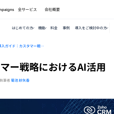
全サービス
会社概要
mpaigns
はじめての方
機能
料金
事例
導入をご検討中の方
AI導入ガイド：カスタマー戦略におけるAI活用
タマー戦略におけるAI活用
執筆者
菊池 紗矢香