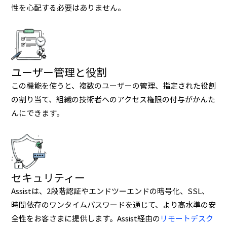
性を心配する必要はありません。
マルチモニターナビゲーション
リモートデスクトップ接続設定後は、マルチモニターナビ
ゲーション機能を使って、画面を移動したり、複数のリモー
ユーザー管理と役割
トコンピューター画面にアクセスしたりできます。
この機能を使うと、複数のユーザーの管理、指定された役割
の割り当て、組織の技術者へのアクセス権限の付与がかんた
んにできます。
ファイル共有
Assistでは、サポートセッション中に最大2 GBのファイルを
送受信できます。ドライバーやパッチファイルを即時に送信
セキュリティー
できます。
Assistは、2段階認証やエンドツーエンドの暗号化、SSL、
時間依存のワンタイムパスワードを通じて、より高水準の安
全性をお客さまに提供します。Assist経由の
リモートデスク