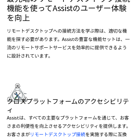
機能を使ってAssistのユーザー体験
を向上
リモートデスクトップへの接続方法を学ぶ際は、適切な機
能を探す必要があります。Assistの豊富な機能セットは、一
流のリモートサポートサービスを効率的に提供できるよう
に設計されています。
クロスプラットフォームのアクセシビリテ
レポートと監査
ィ
監査や管理のために、カスタマイズされたセッションの記
Assistは、すべての主要なプラットフォームを通じて、お客
録レポートを表示、分析、ダウンロードできます。
さまの利便性を向上させるアクセシビリティを提供します。
お客さまが
リモートデスクトップ接続
を実施する際に互換