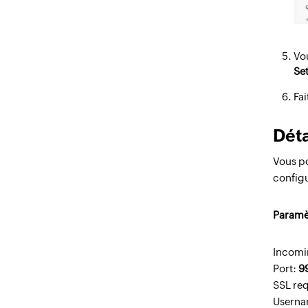
Vo
Se
Fai
Déta
Vous po
configu
Paramè
Incomi
Port:
9
SSL req
Userna