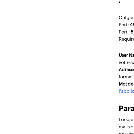
:
Outgoi
Port:
4
Port :
5
Require
User N
votre a
Adresse
format
Mot de 
l'appli
Par
Lorsque
mails d
dossier