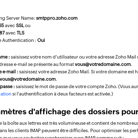
ng Server Name:
smtppro.zoho.com
65
avec
SSL
ou
87
avec
TLS
 Authentication :
Oui
ame :
saisissez votre nom d'utilisateur ou votre adresse Zoho Mai
dresse e-mail se présente au format
vous@votredomaine.com
.
 e-mail :
saisissez votre adresse Zoho Mail. Si votre domaine est 
vous@votredomaine.com
.
passe :
saisissez le mot de passe de votre compte Zoho. (Vous au
cation
si l'authentification à deux facteurs est activée.)
amètres d'affichage des dossiers pou
 la boîte aux lettres est très volumineuse et contient de nombreux 
ans les clients IMAP peuvent être difficiles. Pour optimiser les p
s que vous souhaitez synchroniser avec IMAP comme suit :