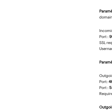
Paramè
domain
Incomi
Port :
9
SSL req
Userna
Paramèt
Outgoi
Port:
4
Port :
5
Require
Outgoi