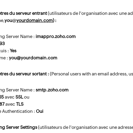
tres du serveur entrant
(utilisateurs de l'organisation avec une a
e,
you
@
yourdomain.com
) :
ng Server Name :
imappro.zoho.com
93
uis :
Yes
me :
you@yourdomain.com
res du serveur sortant :
(Personal users with an email address,
u
ng Server Name :
smtp.zoho.com
65
avec
SSL
ou
87
avec
TLS
 Authentication :
Oui
ng Server Settings
(utilisateurs de l'organisation avec une adres