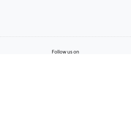
Follow us on
Terms of Service
Privacy Policy
© 2026, Zoho Corporation Pvt. Ltd. All Rights Reserved.