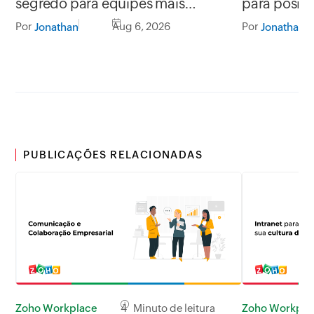
segredo para equipes mais
para posic
produtivas e conectadas
segurança
Por
Aug 6, 2026
Por
Jonathan
Jonathan
PUBLICAÇÕES RELACIONADAS
Zoho Workplace
4 Minuto de leitura
Zoho Workpla