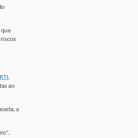
do
o que
 riscos
RT
),
tas ao
ceita, a
ro”,