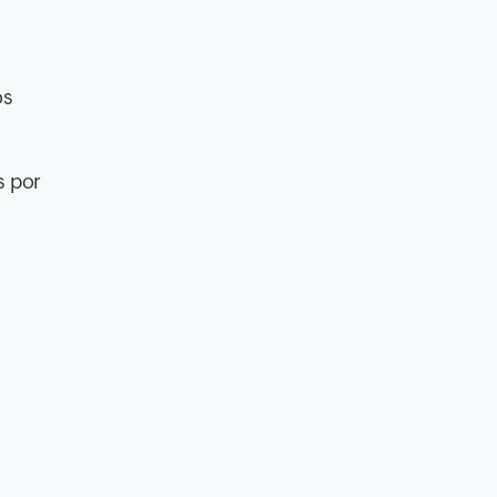
os
s por