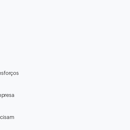
esforços
mpresa
ecisam