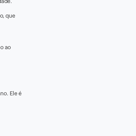
dade.
o, que
io ao
no. Ele é