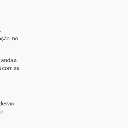
s
ação, no
o anda a
s com as
 desvio
do