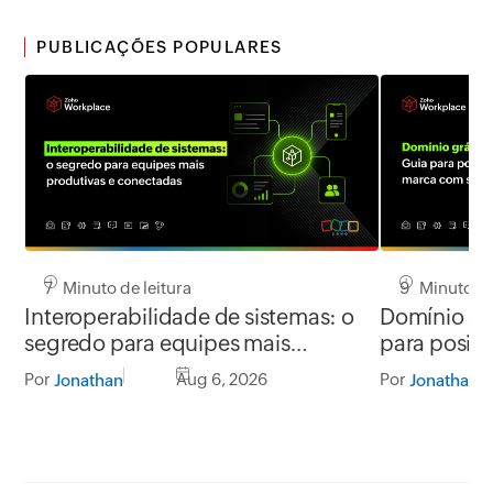
PUBLICAÇÕES POPULARES
7 Minuto de leitura
9 Minuto de
Interoperabilidade de sistemas: o
Domínio grá
segredo para equipes mais
para posic
produtivas e conectadas
segurança
Por
Aug 6, 2026
Por
Jonathan
Jonathan