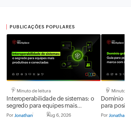
PUBLICAÇÕES POPULARES
7 Minuto de leitura
9 Minuto de
Interoperabilidade de sistemas: o
Domínio grá
segredo para equipes mais
para posic
produtivas e conectadas
segurança
Por
Aug 6, 2026
Por
Jonathan
Jonathan