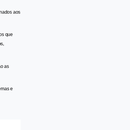
onados aos 
os que 
, 
o as 
emas e 