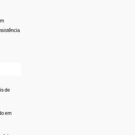
m 
sistência 
s de 
do em 