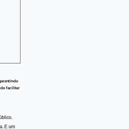
arantindo 
e facilitar 
blico. 
a. E um 