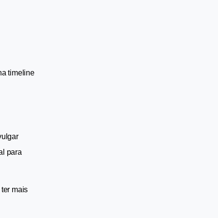
a timeline 
ulgar 
l para 
ter mais 