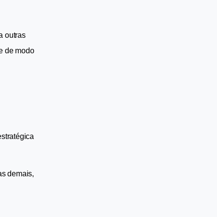
 outras 
e de modo 
tratégica 
s demais, 