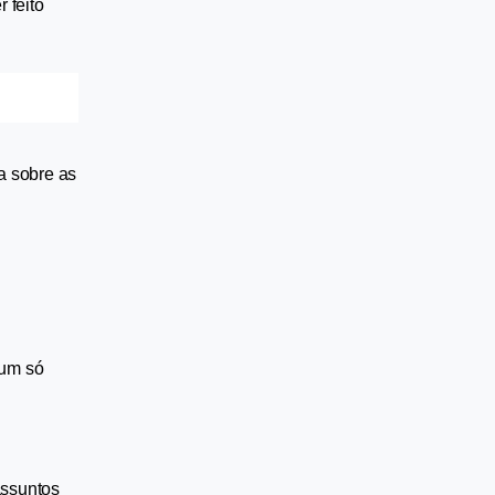
feito 
 sobre as 
um só 
assuntos 