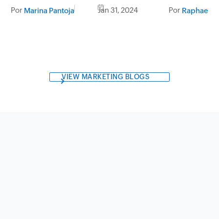
eficiente
Por
Jan 31, 2024
Por
Marina Pantoja
Raphael Le
VIEW MARKETING BLOGS