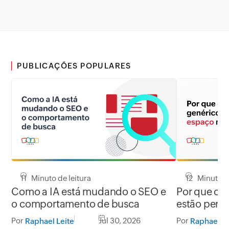
PUBLICAÇÕES POPULARES
11 Minuto de leitura
12 Minuto de
Como a IA está mudando o SEO e
Por que co
o comportamento de busca
estão perd
Google
Por
Jul 30, 2026
Por
Raphael Leite
Raphael Le