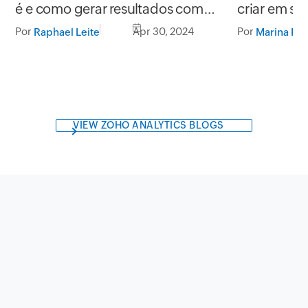
é e como gerar resultados com
criar em se
mensagens de texto impactantes
Por
Apr 30, 2024
Por
Raphael Leite
Marina Pan
VIEW ZOHO ANALYTICS BLOGS